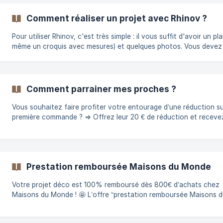
manger • 249 €/pièce pour une pièce multi-pièces : Pièce de vie : par
exemple une pièce regroupant un salon, une salle à manger et u
Comment réaliser un projet avec Rhinov ?
cuisine ouverte dans le même espace (sans séparation, ni porte)
parenta
Pour utiliser Rhinov, c'est très simple : il vous suffit d'avoir un pl
même un croquis avec mesures) et quelques photos. Vous devez tout
d'abord vous créer un espace personnel sur www.rhinov.fr Ensuit
sélectionnez la pièce que vous souhaitez décorer. Vous avez la
possibilité d'ajouter plusieurs pièces à votre panier, une remise s
alors calculée automatiquement ! Réglez le montant de votre
Comment parrainer mes proches ?
commande avec ou sans options ! Donnez-n
Vous souhaitez faire profiter votre entourage d’une réduction su
première commande ? => Offrez leur 20 € de réduction et recevez 20 €
à valoir chez Maisons du Monde !** Pour devenir parrain, c'est simple,
il suffit de vous connecter sur votre espace personnel, en cliquan
✅ Vous pourrez ainsi indiquer les adresses mails de vos proches 
qu'ils reçoivent directement leur code parrainage par email ! Vous leur
Prestation remboursée Maisons du Monde
ferez ainsi gagner
Votre projet déco est 100% remboursé dès 800€ d’achats chez
Maisons du Monde ! 🤩 L’offre “prestation remboursée Maisons du
Monde” vous permet de recevoir, lors de la livraison de votre pro
un bon d'achat de la valeur de la pièce commandée, hors option 