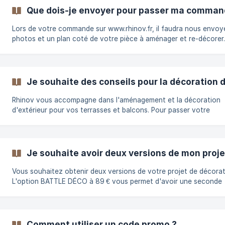
pièces, il vous sera également possible de choisir des options (ba
Que dois-je envoyer pour passer ma command
décorateurs, configurateur déco, livraison prioritaire). Vous avez
besoin d'aide pour démarrer vot
Lors de votre commande sur www.rhinov.fr, il faudra nous envoy
photos et un plan coté de votre pièce à aménager et re-décorer
plus, vous avez la possibilité de nous faire part de vos attentes,
goûts et vos préférences dans des champs libres d’expression. S
le souhaitez, vous pourrez nous envoyer des images d’inspiratio
de mobilier pour nous orienter au mieux sur vos goûts et vos env
Je souhaite des conseils pour la décoration 
Quelques astuces afin de nous envoyer un plan ✅ : **Si
Rhinov vous accompagne dans l'aménagement et la décoration
d'extérieur pour vos terrasses et balcons. Pour passer votre
commande, il vous suffit de sélectionner l'offre "Balcon/terrasse
199 €. Nous aurons obligatoirement besoin de photos de votre
extérieur (ou vues 3D de votre future construction le cas échéa
ainsi que d'un plan coté. Sachez que nous ne proposons pas de
Je souhaite avoir deux versions de mon proje
conseil paysager (potager, arbres, fleurs...) et vous invitons à vo
rapprocher d'un professionnel pour les co
Vous souhaitez obtenir deux versions de votre projet de décorat
L'option BATTLE DÉCO à 89 € vous permet d'avoir une seconde
version bien distincte, avec une décoration et une implantation 
mobilier qui peut être différente, réalisée par une seconde décora
Idéal pour avoir deux visions sur votre même pièce ! Vous pouvez
choisir cette option dès la commande. Vous avez également la
Comment utiliser un code promo ?