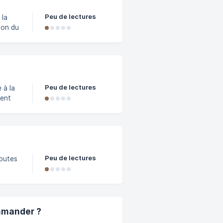
tement
Peu de lectures
 la
orer.
o" et
votre
Peu de lectures
 à la
ment
il une
s de
à vos
Peu de lectures
toutes
aitez
votre
er
ommander ?