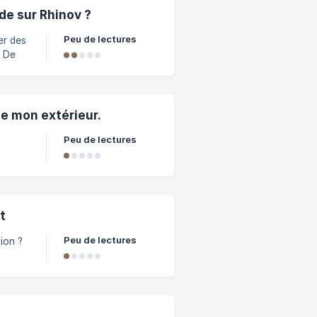
ttle
e sur Rhinov ?
Peu de lectures
er des
. De
 vos
i vous
n ou
ies ✔️
de mon extérieur.
Peu de lectures
" à
nt)
t
us
Peu de lectures
ion ?
du
trice.