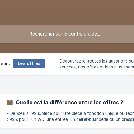
Découvrez ici toutes les questions su
Les offres
 sur :
services, nos offres et bien plus encor
Quelle est la différence entre les offres ?
• De 99 € à 199 €/pièce pour une pièce à fonction unique ou tec
: 99 € pour : un WC, une entrée, un cellier/buanderie ou un dress
129 € pour : une chambre, une salle de bain ou bien même un bur
199 € pour : un balcon/terrasse, une cuisine, un salon, une salle à