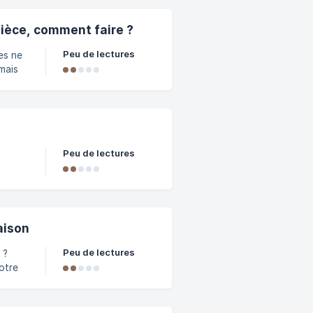
pièce, comment faire ?
e,
Peu de lectures
es ne
mais
alités.
isine
ce,
pièce
Peu de lectures
t
onnues
nt
aison
Peu de lectures
 ?
otre
de