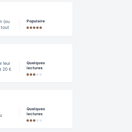
ne
 Suite
Populaire
an (ou
e,
era
Quelques
r leur
lectures
t-ici
afin
Quelques
lectures
jet,
et