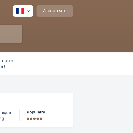
Aller au site
r notre
e !
Populaire
hnique
ing
eau