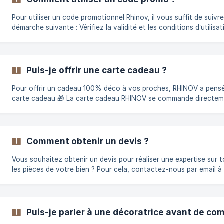
possibilité d'y souscrire après la livraison de votre projet, direc
depuis votre es
Pour utiliser un code promotionnel Rhinov, il vous suffit de suivre
démarche suivante : Vérifiez la validité et les conditions d’utilisation du
code promo. Sélectionnez-la/les pièce(s) que vous souhaitez déc
Au moment du récapitulatif, sélectionnez "Ajouter un code prom
renseignez votre code. Cliquez sur "Utiliser" pour l'appliquer sur 
panier. Il ne vous reste plus qu’à valider votre commande et le tour est
Puis-je offrir une carte cadeau ?
joué 👍 ! Il faut savoir que les codes promotion
Pour offrir un cadeau 100% déco à vos proches, RHINOV a pensé
carte cadeau 🎁 La carte cadeau RHINOV se commande directe
sur notre site. Vous pouvez choisir entre différents montants et écrire
un message personnalisé. Vous recevrez immédiatement par e-ma
jolie carte cadeau que vous pouvez télécharger et imprimer. Lor
son achat, la carte cadeau sera valable 1 an, de quoi permettre 
Comment obtenir un devis ?
proches de peaufiner leur projet 🤗 Pour utilis
Vous souhaitez obtenir un devis pour réaliser une expertise sur 
les pièces de votre bien ? Pour cela, contactez-nous par email à
l'adresse hello@rhinov.fr. Votre email doit contenir : Un plan coté final
de votre maison/appartement, La liste des pièces que vous souh
aménager et leur(s) fonction(s) Un petit paragraphe qui résume 
demande, Vos coordonnées pour que l'on puisse vous recontact
Puis-je parler à une décoratrice avant de c
(adresse e-mail et téléphone) Notre équipe reviendra ensuite vers